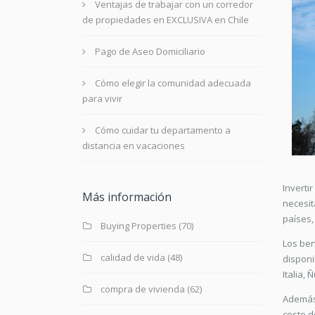
Ventajas de trabajar con un corredor
de propiedades en EXCLUSIVA en Chile
Pago de Aseo Domiciliario
Cómo elegir la comunidad adecuada
para vivir
Cómo cuidar tu departamento a
distancia en vacaciones
Inverti
Más información
necesit
países,
Buying Properties
(70)
Los ben
calidad de vida
(48)
disponi
Italia,
compra de vivienda
(62)
Además,
costo d