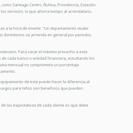
 como Santiago Centro, Ñuñoa, Providencia, Estación
los servicios, lo que ahorra tiempo al arrendatario,
s a la hora de invertir. “Un departamento studio
s dormitorios se arrienda en general por periodos
ipotecario. Para sacar el máximo provecho a esta
s de cada banco o entidad financiera, estudiando los
 cuota mensual no comprometa un porcentaje
rtamento.
equipamiento de este puede hacer la diferencia al
o juegos para niños son beneficios que pueden
 y de las expectativas de cada cliente es que debe