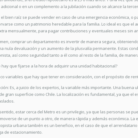
 adicional o en un complemento a la jubilación cuando se alcance la terce
, el bien raíz se puede vender en caso de una emergencia económica, o p
rvarse como un patrimonio heredable para la familia. Lo ideal es que el a
xtra mensualmente, para pagar contribuciones y eventuales meses sin ar
men, comprar un departamento es invertir de manera segura, obteniendo 
na nula devaluación y un aumento de la plusvalía permanente. Estas condi
onista, así como seguridad tanto a él como al resto de la familia, de mane
 hay que fijarse a la hora de adquirir una unidad habitacional?
nco variables que hay que tener en consideración, con el propósito de ren
ación: Es, a juicio de los expertos, la variable más importante. Una bue
de gran superficie como Chile. La localización es fundamental, ya que el
aslados.
sentido, estar cerca del Metro es un privilegio, ya que las personas se p
 moverse de un punto a otro, de manera rápida y además económica. La 
opista urbana también es un beneficio, en el caso de que el arrendatari
a de estacionamiento.