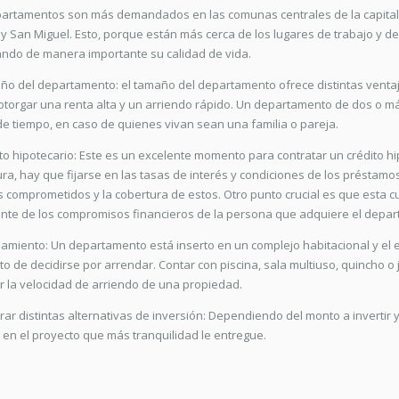
artamentos son más demandados en las comunas centrales de la capital,
 y San Miguel. Esto, porque están más cerca de los lugares de trabajo y de 
ndo de manera importante su calidad de vida.
ño del departamento: el tamaño del departamento ofrece distintas ventaja
torgar una renta alta y un arriendo rápido. Un departamento de dos o má
de tiempo, en caso de quienes vivan sean una familia o pareja.
ito hipotecario: Este es un excelente momento para contratar un crédito h
ra, hay que fijarse en las tasas de interés y condiciones de los préstamo
 comprometidos y la cobertura de estos. Otro punto crucial es que esta
nte de los compromisos financieros de la persona que adquiere el depa
pamiento: Un departamento está inserto en un complejo habitacional y el 
 de decidirse por arrendar. Contar con piscina, sala multiuso, quincho 
r la velocidad de arriendo de una propiedad.
orar distintas alternativas de inversión: Dependiendo del monto a invertir
 en el proyecto que más tranquilidad le entregue.