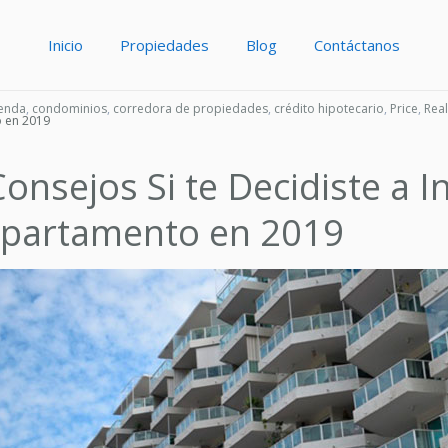
Inicio
Propiedades
Blog
Contáctanos
ienda
,
condominios
,
corredora de propiedades
,
crédito hipotecario
,
Price
,
Real
o en 2019
Consejos Si te Decidiste a I
partamento en 2019