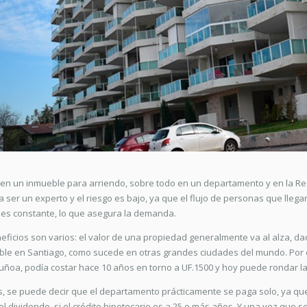
r en un inmueble para arriendo, sobre todo en un departamento y en la Re
a ser un experto y el riesgo es bajo, ya que el flujo de personas que llegan
 es constante, lo que asegura la demanda.
eficios son varios: el valor de una propiedad generalmente va al alza, d
ble en Santiago, como sucede en otras grandes ciudades del mundo. Por 
 Ñuñoa, podía costar hace 10 años en torno a UF.1500 y hoy puede rondar la
 se puede decir que el departamento prácticamente se paga solo, ya que 
el dividendo, si el crédito hipotecario es a 25 o más años. Y una vez que 