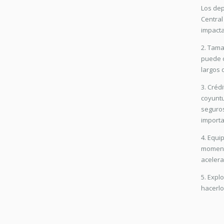
Los dep
Central
impacta
2. Tama
puede o
largos 
3. Créd
coyuntu
seguros
importa
4. Equi
momento
acelera
5. Expl
hacerlo