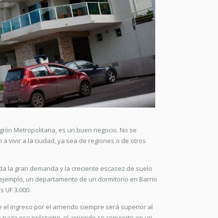
gión Metropolitana, es un buen negocio. No se
 a vivir a la ciudad, ya sea de regiones o de otros
ada la gran demanda y la creciente escasez de suelo
ejemplo, un departamento de un dormitorio en Barrio
s UF 3.000.
el ingreso por el arriendo siempre será superior al
se paga ese préstamo, el arriendo se convierte en un