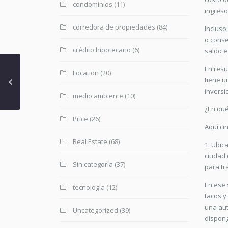
condominios
(11)
ingreso
corredora de propiedades
(84)
Incluso
o conse
crédito hipotecario
(6)
saldo e
En resu
Location
(20)
tiene u
inversi
medio ambiente
(10)
¿En qué
Price
(26)
Aquí ci
Real Estate
(68)
1. Ubic
ciudad 
Sin categoría
(37)
para tr
En ese 
tecnología
(12)
tacos y
una aut
Uncategorized
(39)
dispong