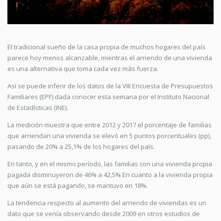
El tradicional sueño de la casa propia de muchos hogares del país
parece hoy menos alcanzable, mientras el arriendo de una vivienda
es una alternativa que toma cada vez más fuerza.
Así se puede inferir de los datos de la VIII Encuesta de Presupuestos
Familiares (EPF) dada conocer esta semana por el Instituto Nacional
de Estadísticas (INE).
La medición muestra que entre 2012 y 2017 el porcentaje de familias
que arriendan una vivienda se elevó en 5 puntos porcentuales (pp),
pasando de 20% a 25,1% de los hogares del país.
En tanto, y en el mismo período, las familias con una vivienda propia
pagada disminuyeron de 46% a 42,5% En cuanto a la vivienda propia
que aún se está pagando, se mantuvo en 18%.
La tendencia respecto al aumento del arriendo de viviendas es un
dato que se venía observando desde 2009 en otros estudios de