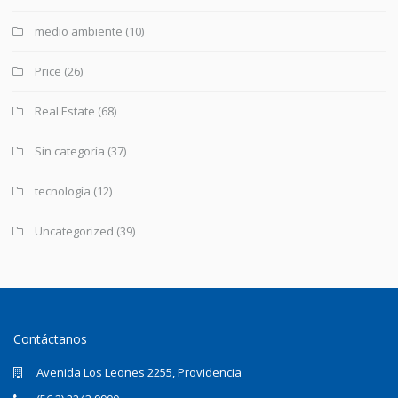
medio ambiente
(10)
Price
(26)
Real Estate
(68)
Sin categoría
(37)
tecnología
(12)
Uncategorized
(39)
Contáctanos
Avenida Los Leones 2255, Providencia